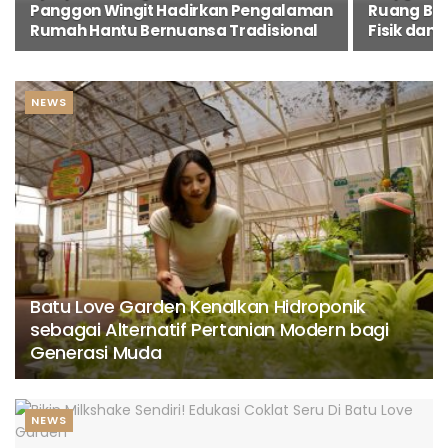
Panggon Wingit Hadirkan Pengalaman
Ruang Ber
Rumah Hantu Bernuansa Tradisional
Fisik dan 
NEWS
Batu Love Garden Kenalkan Hidroponik
sebagai Alternatif Pertanian Modern bagi
Generasi Muda
NEWS