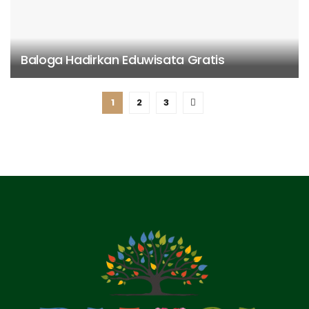
Baloga Hadirkan Eduwisata Gratis
1
2
3