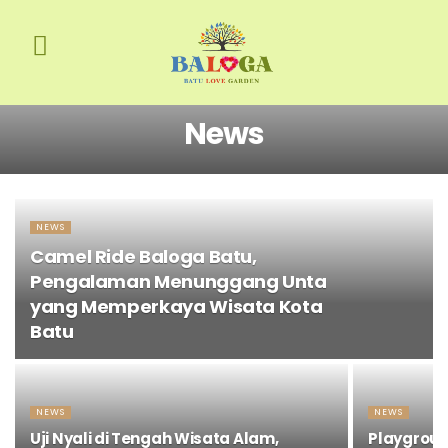
News
NEWS
Camel Ride Baloga Batu,
Pengalaman Menunggang Unta
yang Memperkaya Wisata Kota
Batu
NEWS
NEWS
Uji Nyali di Tengah Wisata Alam,
Playgroun