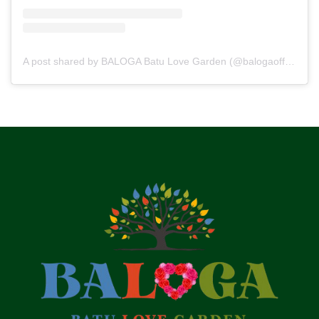
A post shared by BALOGA Batu Love Garden (@balogaofficial)