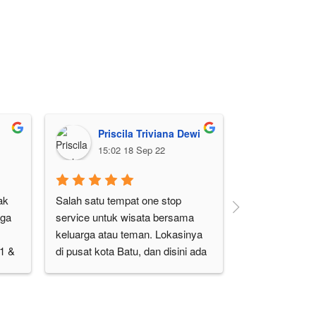
Priscila Triviana Dewi
T. Gi
15:02 18 Sep 22
18:51
k 
Salah satu tempat one stop 
tempat rekreas
ga 
service untuk wisata bersama 
sebenarnya...
keluarga atau teman. Lokasinya 
100ribu doang, 
1 & 
di pusat kota Batu, dan disini ada 
ada area yang 
permainan lengkap.Bukan hanya 
pengetahuan u
 
permainan-permainan yang bisa 
Indonesia, bud
da 
dinikmati tapi kita diajak untuk 
sejarah, kompli