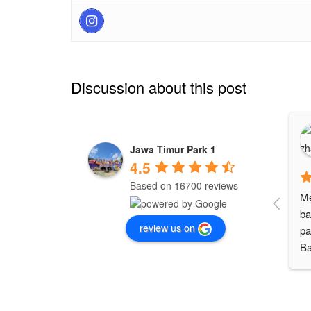
Discussion about this post
Jawa Timur Park 1
4.5
Based on 16700 reviews
Me
ba
review us on
pa
Ba
di
ya
ya