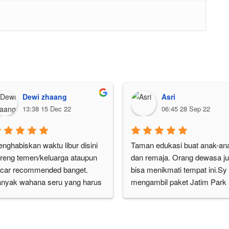
Dewi zhaang
Asri
13:38 15 Dec 22
06:45 28 Sep 22
nghabiskan waktu libur disini 
Taman edukasi buat anak-ana
reng temen/keluarga ataupun 
dan remaja. Orang dewasa ju
car recommended banget. 
bisa menikmati tempat ini.Sy 
nyak wahana seru yang harus 
mengambil paket Jatim Park 
cobainnn,ada yang extrem ada 
Museum Angkut, HTM 
ng menantang nyali.Sejauh ini 
160rb.Tempatnya luas banget,
ng paling favorite Bom bom 
dari sini ke museum angkut a