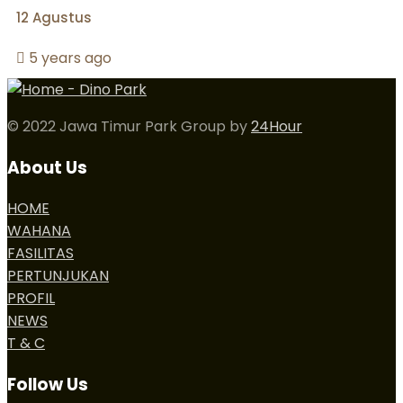
12 Agustus
5 years ago
© 2022 Jawa Timur Park Group by
24Hour
About Us
HOME
WAHANA
FASILITAS
PERTUNJUKAN
PROFIL
NEWS
T & C
Follow Us