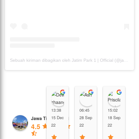
Sebuah kiriman dibagikan oleh Jatim Park 1 | Official (@jatimparksatu)
Dewi zhaang
Asri
Prisci
1
13:38
06:45
15:02
0
15 Dec
28 Sep
18 Sep
Jawa Timur Park 1
M
4.5
22
22
22
2