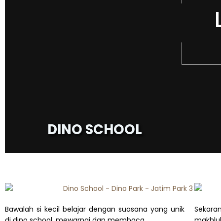
DINO SCHOOL
Bawalah si kecil belajar dengan suasana yang unik
Sekaran
di dino school, mewarnai dan membaca
makhluk