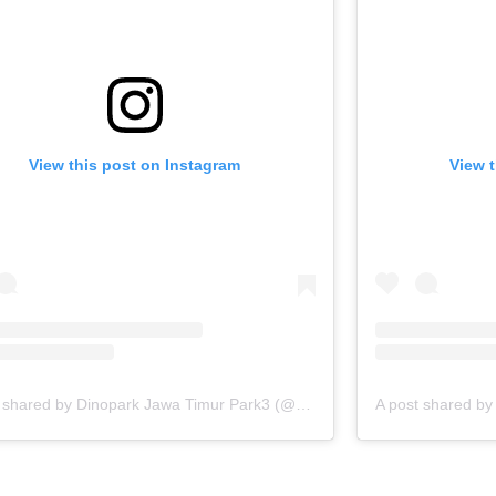
View this post on Instagram
View 
A post shared by Dinopark Jawa Timur Park3 (@dinoparkjtp_3)