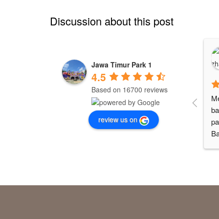
Discussion about this post
Jawa Timur Park 1
4.5
Based on 16700 reviews
Me
ba
review us on
pa
Ba
di
ya
ya
ca
an
ri
ba