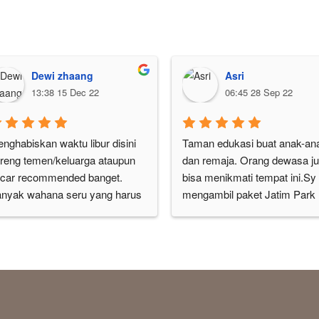
Dewi zhaang
Asri
13:38 15 Dec 22
06:45 28 Sep 22
nghabiskan waktu libur disini 
Taman edukasi buat anak-ana
reng temen/keluarga ataupun 
dan remaja. Orang dewasa ju
car recommended banget. 
bisa menikmati tempat ini.Sy 
nyak wahana seru yang harus 
mengambil paket Jatim Park 
cobainnn,ada yang extrem ada 
Museum Angkut, HTM 
ng menantang nyali.Sejauh ini 
160rb.Tempatnya luas banget,
ng paling favorite Bom bom 
dari sini ke museum angkut a
r, valid ini seru bangett bisa 
angkutan khusus bagi yg ngg
tri berkali kali. Ada juga sky 
bawa kendaraan.Tersedia 
de max 2 orang, view disini 
musholla di area parkiran dan 
guss banget ada pemandangan 
dalam wahana.Kalau lapar jug