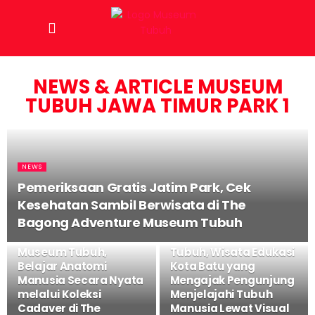
NEWS & ARTICLE MUSEUM
TUBUH JAWA TIMUR PARK 1
NEWS
Pemeriksaan Gratis Jatim Park, Cek
Kesehatan Sambil Berwisata di The
NEWS
Bagong Adventure Museum Tubuh
NEWS
Cinema 3D The Bagong
Cadaver Room
Adventure Museum
Museum Tubuh,
Tubuh, Wisata Edukasi
Belajar Anatomi
Kota Batu yang
Manusia Secara Nyata
Mengajak Pengunjung
melalui Koleksi
Menjelajahi Tubuh
Cadaver di The
Manusia Lewat Visual