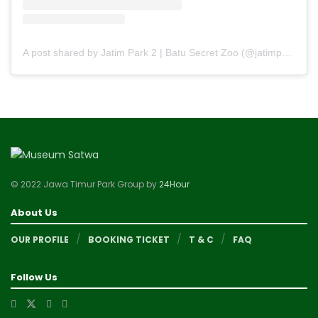
A post shared by Jatim Park 2 | Batu Secret Zoo (@jatimparkdua)
© 2022 Jawa Timur Park Group by
24Hour
About Us
OUR PROFILE
BOOKING TICKET
T & C
FAQ
Follow Us