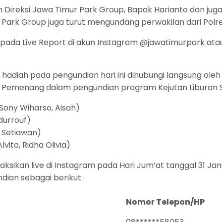
lan Direksi Jawa Timur Park Group, Bapak Harianto dan ju
 Park Group juga turut mengundang perwakilan dari Polres 
ada Live Report di akun Instagram @jawatimurpark atau
iah pada pengundian hari ini dihubungi langsung oleh
. Pemenang dalam pengundian program Kejutan Liburan S
Sony Wiharso, Aisah)
durrouf)
 Setiawan)
ito, Ridha Olivia)
ksikan live di Instagram pada Hari Jum’at tanggal 31 Jan
ian sebagai berikut :
Nomor Telepon/HP