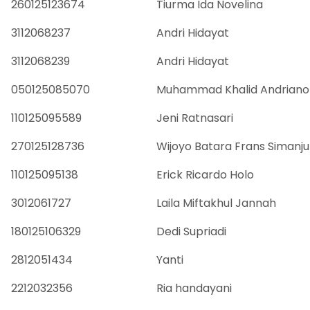
260125123674
Tiurma Ida Novelina
3112068237
Andri Hidayat
3112068239
Andri Hidayat
050125085070
Muhammad Khalid Andriano
110125095589
Jeni Ratnasari
270125128736
Wijoyo Batara Frans Simanj
110125095138
Erick Ricardo Holo
3012061727
Laila Miftakhul Jannah
180125106329
Dedi Supriadi
2812051434
Yanti
2212032356
Ria handayani