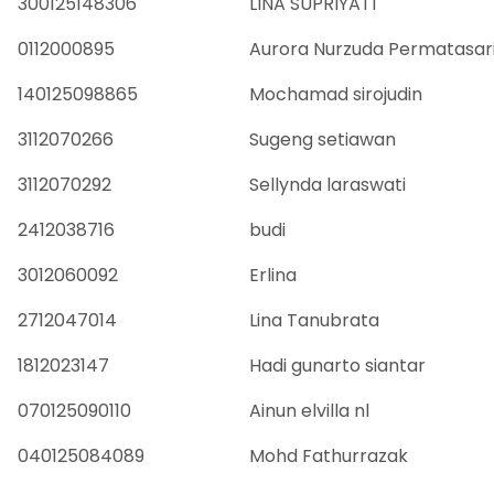
300125148306
LINA SUPRIYATI
0112000895
Aurora Nurzuda Permatasar
140125098865
Mochamad sirojudin
3112070266
Sugeng setiawan
3112070292
Sellynda laraswati
2412038716
budi
3012060092
Erlina
2712047014
Lina Tanubrata
1812023147
Hadi gunarto siantar
070125090110
Ainun elvilla nl
040125084089
Mohd Fathurrazak