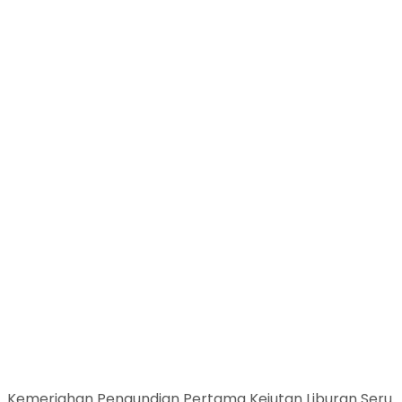
Kemeriahan Pengundian Pertama Kejutan Liburan Seru