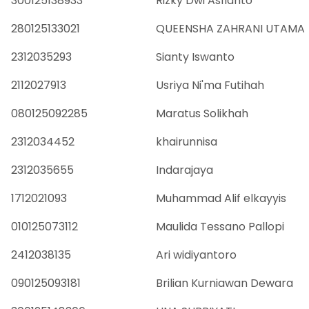
300125138933
Rizky Dwi Asfianto
280125133021
QUEENSHA ZAHRANI UTAMA
2312035293
Sianty Iswanto
2112027913
Usriya Ni'ma Futihah
080125092285
Maratus Solikhah
2312034452
khairunnisa
2312035655
Indarajaya
1712021093
Muhammad Alif elkayyis
010125073112
Maulida Tessano Pallopi
2412038135
Ari widiyantoro
090125093181
Brilian Kurniawan Dewara