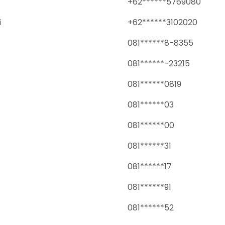
+62******5769080
i
+62******3102020
081******8-8355
081******-23215
081******0819
081******03
081******00
081******31
081******17
081******91
081******52