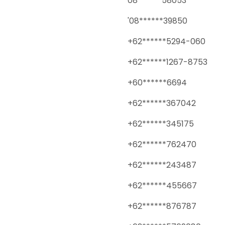
08******58053
'08******39850
+62******5294-060
+62******1267-8753
+60******6694
+62******367042
+62******345175
+62******762470
+62******243487
+62******455667
+62******876787