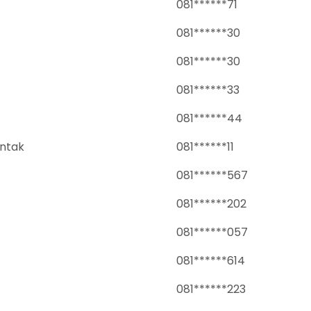
081******71
081******30
081******30
081******33
081******44
untak
081******11
081******567
081******202
081******057
081******614
081******223