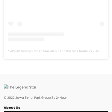
Sebuah kiriman dibagikan oleh Tanoshii No Omatsuri - Jawa Timur Park 3 (@tanoshiinoomatsuri)
© 2022 Jawa Timur Park Group By
24Hour
About Us