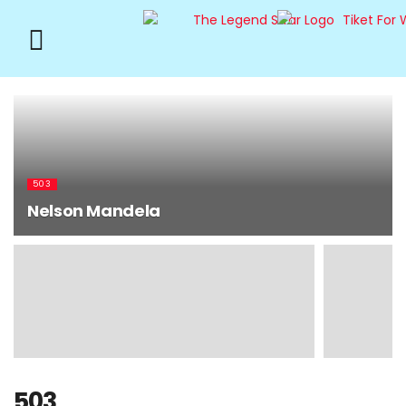
503
Nelson Mandela
503