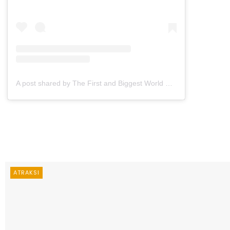
A post shared by The First and Biggest World Music Museum (@museummusikdunia_jtp3)
ATRAKSI