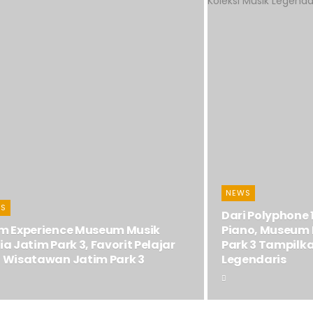
NEWS
S
Dari Polyphone
m Experience Museum Musik
Piano, Museum 
a Jatim Park 3, Favorit Pelajar
Park 3 Tampilka
 Wisatawan Jatim Park 3
Legendaris