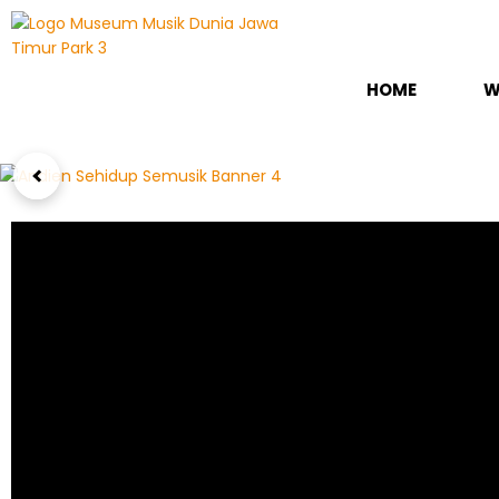
HOME
W