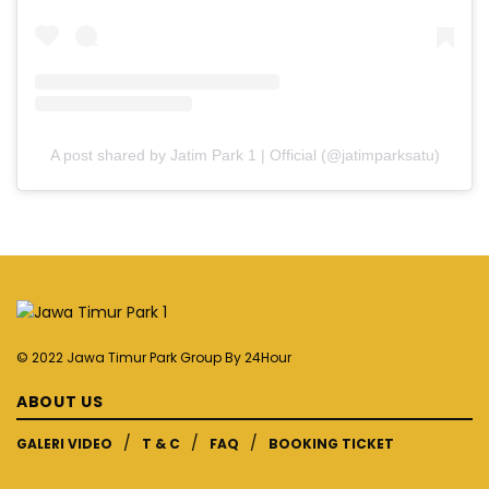
A post shared by Jatim Park 1 | Official (@jatimparksatu)
© 2022 Jawa Timur Park Group By
24Hour
ABOUT US
GALERI VIDEO
T & C
FAQ
BOOKING TICKET