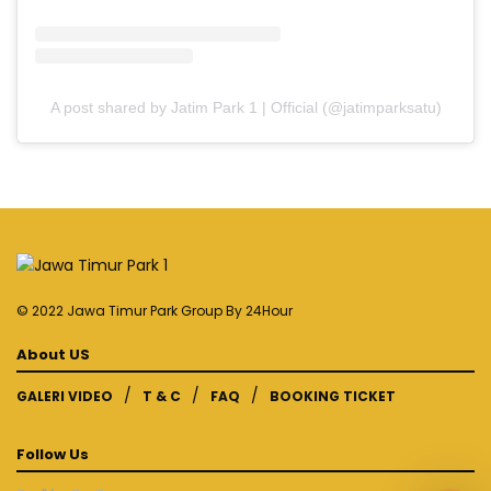
A post shared by Jatim Park 1 | Official (@jatimparksatu)
© 2022 Jawa Timur Park Group By
24Hour
About US
GALERI VIDEO
T & C
FAQ
BOOKING TICKET
Follow Us