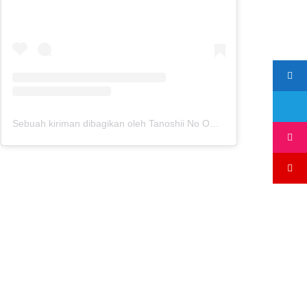
Sebuah kiriman dibagikan oleh Tanoshii No Omatsuri - Jawa Timur Park 3 (@tanoshiinoomatsuri)