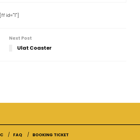
[ff id="1"]
Next Post
Ulat Coaster
 C
FAQ
BOOKING TICKET