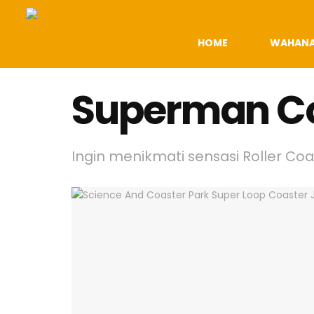
HOME
WAHAN
Superman C
Ingin menikmati sensasi Roller Co